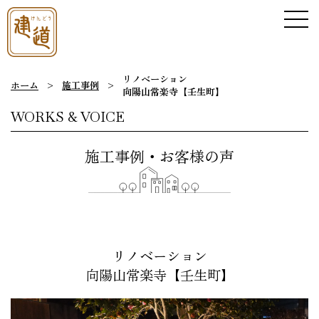
リノベーション
ホーム
>
施工事例
>
向陽山常楽寺【壬生町】
WORKS & VOICE
施
工
事
例
・
お
客
様
の
声
リノベーション
向陽山常楽寺【壬生町】