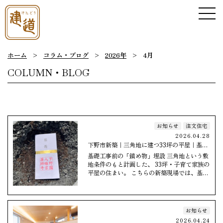
ホーム
>
コラム・ブログ
>
2026年
>
4月
COLUMN・BLOG
お知らせ
注文住宅
2026.04.28
下野市新築｜三角地に建つ33坪の平屋｜基礎
工事前の「鎮め物」とは
基礎工事前の「鎮め物」埋設 三角地という敷
地条件のもと計画した、 33坪・子育て家族の
平屋の住まい。 こちらの新築現場では、基礎
工事が進んでいます。 先日は、基礎工事の…
お知らせ
2026.04.24