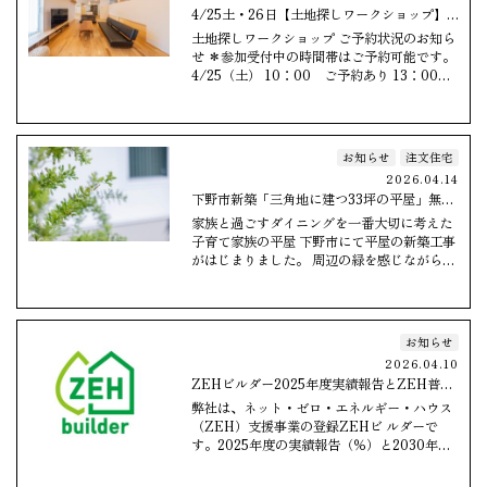
4/25土・26日【土地探しワークショップ】
ご予約状況のお知らせ
土地探しワークショップ ご予約状況のお知ら
せ ＊参加受付中の時間帯はご予約可能です。
4/25（土） 10：00 ご予約あり 13：00
ご予約あり 15：00 参加受…
お知らせ
注文住宅
2026.04.14
下野市新築「三角地に建つ33坪の平屋」無事
に着工しました
家族と過ごすダイニングを一番大切に考えた
子育て家族の平屋 下野市にて平屋の新築工事
がはじまりました。 周辺の緑を感じながら、
のびやかに暮らせる環境です。 開放感のある
ダイニン…
お知らせ
2026.04.10
ZEHビルダー2025年度実績報告とZEH普及
目標の お知らせ
弊社は、ネット・ゼロ・エネルギー・ハウス
（ZEH）支援事業の登録ZEHビ ルダーで
す。2025年度の実績報告（％）と2030年度
のZEH普及目標（％）をお知らせします。
高断熱…